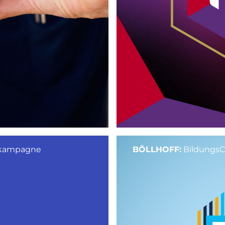
nkampagne
BÖLLHOFF:
BildungsC