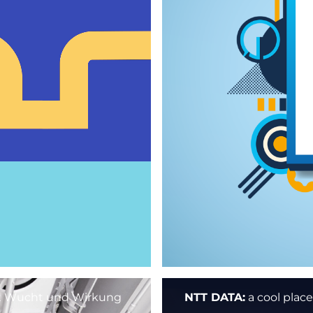
t Wucht und Wirkung
NTT DATA:
a cool place